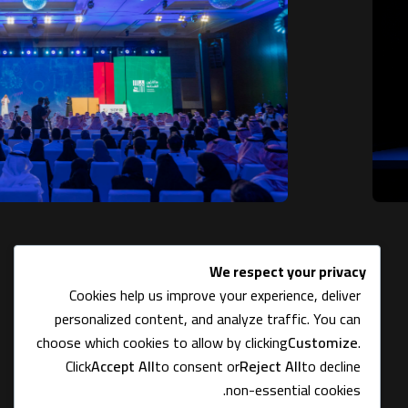
We respect your privacy
Cookies help us improve your experience, deliver
personalized content, and analyze traffic. You can
choose which cookies to allow by clicking
Customize
.
Click
Accept All
to consent or
Reject All
to decline
non-essential cookies.